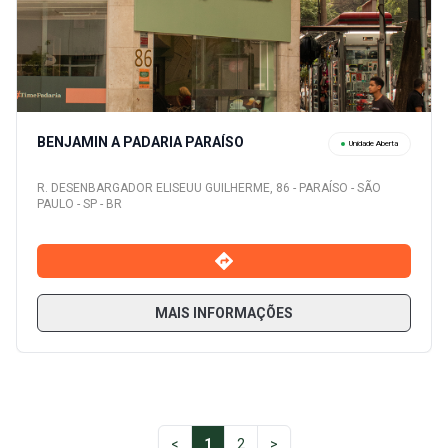
BENJAMIN A PADARIA PARAÍSO
Unidade Aberta
R. DESENBARGADOR ELISEUU GUILHERME, 86 - PARAÍSO - SÃO
PAULO - SP - BR
MAIS INFORMAÇÕES
<
1
2
>